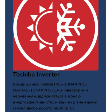
Toshiba Inverter
Кондиціонер Toshiba RAS-10N4AVRG-
UA/RAS-10N4KVRG-UA з інверторним
керуванням, відрізняється високою
енергоефективністю, низьким рівнем шуму
і можливістю роботи на обігрів і