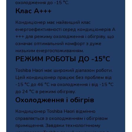
охолодження до -15 °С.
Клас А+++
Кондиціонер має найвищий клас
енергоефективності серед кондиціонерів A
+++ для режиму охолодження і обігріву, що
означає оптимальний комфорт з дуже
низьким енергоспоживанням.
РЕЖИМ РОБОТЫ ДО -15°С
Toshiba Haori має широкий діапазон роботи.
Цей кондиціонер працює без проблем від
-15 °C до 46 °C на охолодження і від -15 °C
до 24 °C в режимі обігріву.
Охолодження і обігрів
Кондиціонер Toshiba Haori відмінно
справляється з охолодженням і обігрівом
приміщення. Завдяки технологічному