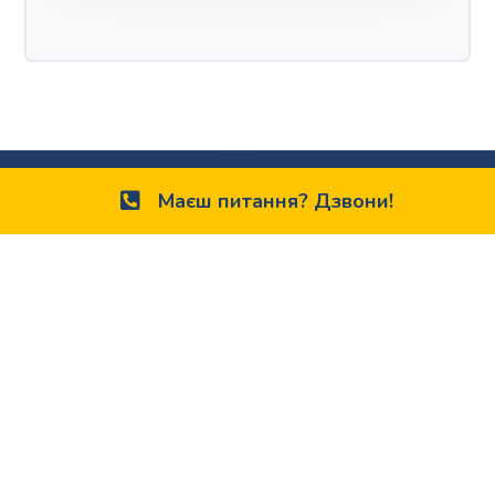
Маєш питання? Дзвони!
Телефон:
+38(097) 136 76 70
03058 вул. В. Гетьмана 30, Київ,
Україна
Наші контакти