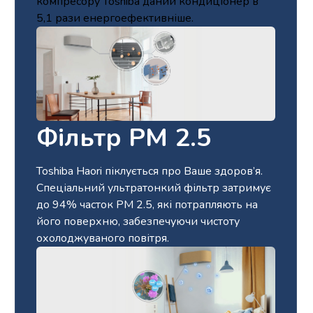
компресору Toshiba даний кондиціонер в
5,1 рази енергоефективніше.
Фільтр PM 2.5
Toshiba Haori піклується про Ваше здоров’я.
Спеціальний ультратонкий фільтр затримує
до 94% часток PM 2.5, які потрапляють на
його поверхню, забезпечуючи чистоту
охолоджуваного повітря.