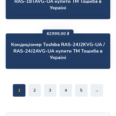
RAS-18TAVG-UA купити ТМ Тошиба в
Україні
62999,00
₴
Кондиціонер Toshiba RAS-24J2KVG-UA /
RAS-24J2AVG-UA купити ТМ Тошиба в
Україні
1
2
3
4
5
→