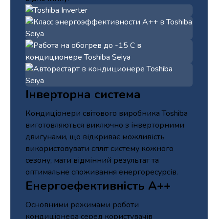
Інверторна система
Кондиціонери світового виробника Toshiba
виготовляються виключно з інверторними
двигунами, що відкриває можливість
використовувати спліт систему кожного
сезону, мати відмінний результат та
оптимальне споживання енергоресурсів.
Енергоефективність А++
Основними режимами роботи
кондиціонера серед користувачів