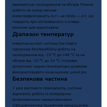
вважаються: охолодження та обігрів. Режим
роботи на холод матиме
енергоефективність А++, на тепло — А+. Це
говорить про оптимальність з огляду
економії для користувача.
Діапазон температур
Інверторна спліт система Сея Класік
підтримує безперебійну роботу на
охолодження від -10 °С до +46 °С та на
обігрів від -10 °С до 24 °С. Інтервал
допустимої норми температури дозволяє
використовувати кондиціонер цілий рік.
Безпекова частина
У разі раптового перезапуску, система
відновить роботу із попередньо
встановленими налаштуваннями.
Автодіагностика триматиме кондиціонер