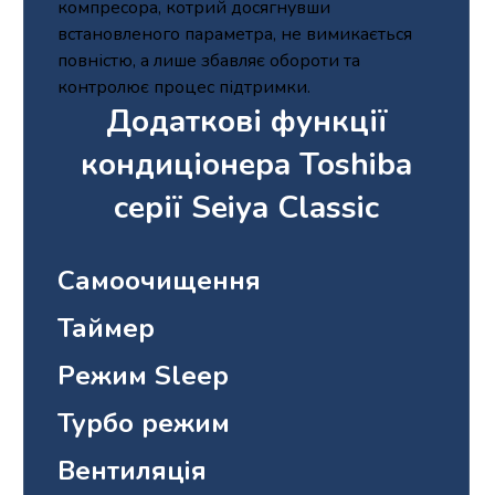
компресора, котрий досягнувши
встановленого параметра, не вимикається
повністю, а лише збавляє обороти та
контролює процес підтримки.
Додаткові функції
кондиціонера Toshiba
серії Seiya Classic
Самоочищення
Таймер
Режим Sleep
Турбо режим
Вентиляція