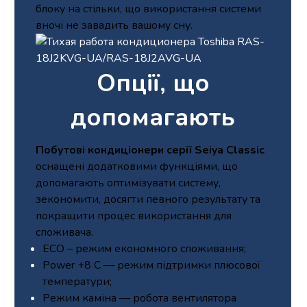
блоку на стільки, що використання системи
вночі не завадить вашому сну.
Опції, що
допомагають
Побутові кондиціонери серії Seiya Classic
оснащені додатковими функціями, що
допомагають оптимізувати систему,
зекономити, досягти певного результату та
покращити процес використання для
споживача.
ECO – режим економного споживання;
Power +8 С — режим підтримки плюсової
температури;
Режим каміна — робота вентилятора