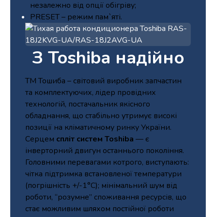
незалежно від опції обігріву;
PRESET – режим пам`яті.
З Toshiba надійно
ТМ Тошиба – світовий виробник запчастин
та комплектуючих, лідер провідних
технологій, постачальник якісного
обладнання, що стабільно утримує високі
позиції на кліматичному ринку України.
Серцем
спліт систем Toshiba
— є
інверторний двигун останнього покоління.
Головними перевагами котрого, виступають:
чітка підтримка встановленої температури
(погрішність +/-1°С); мінімальний шум від
роботи, “розумне” споживання ресурсів, що
стає можливим шляхом постійної роботи