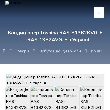
Кондиціонер Toshiba RAS-B13B2KVG-E
— RAS-13B2AVG-E в Україні
Товары
Побутові кондиціонери
Кондиціон