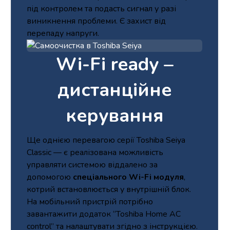
під контролем та подасть сигнал у разі
виникнення проблеми. Є захист від
перепаду напруги.
Wi-Fi ready –
дистанційне
керування
Ще однією перевагою серії Toshiba Seiya
Classic — є реалізована можливість
управляти системою віддалено за
допомогою
спеціального Wi-Fi модуля
,
котрий встановлюється у внутрішній блок.
На мобільний пристрій потрібно
завантажити додаток “Toshiba Home AC
control” та налаштувати згідно з інструкцією.