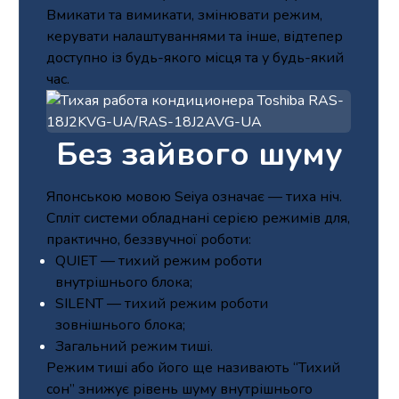
Вмикати та вимикати, змінювати режим,
керувати налаштуваннями та інше, відтепер
доступно із будь-якого місця та у будь-який
час.
Без зайвого шуму
Японською мовою Seiya означає — тиха ніч.
Спліт системи обладнані серією режимів для,
практично, беззвучної роботи:
QUIET — тихий режим роботи
внутрішнього блока;
SILENT — тихий режим роботи
зовнішнього блока;
Загальний режим тиші.
Режим тиші або його ще називають “Тихий
сон” знижує рівень шуму внутрішнього