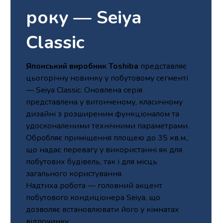
року — Seiya
Classic
Японський виробник Toshiba
представляє
цьогорічну новинку у побутовому сегменті
— Seiya Classic. Оновлена серія
представлена у витонченому, класичному
дизайні з розширеним функціоналом та
удосконаленими технічними параметрами.
Обробляє приміщення площею до 35 кв.м.,
що надає перевагу у використанні як для
побутових будівель, так і для місць
загального користування.
Надтиха робота — головний акцент
побутового кондиціонера Seiya, що
дозволяє встановлювати його у кімнатах
відпочинку.