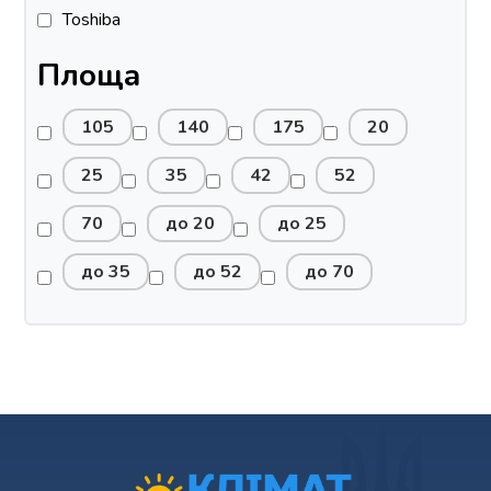
Toshiba
Площа
105
140
175
20
25
35
42
52
70
до 20
до 25
до 35
до 52
до 70