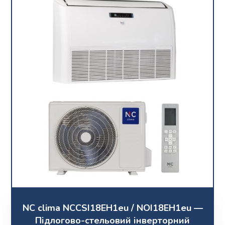
NC clima NCCSI18EH1eu / NOI18EH1eu —
Підлогово-стельовий інверторний