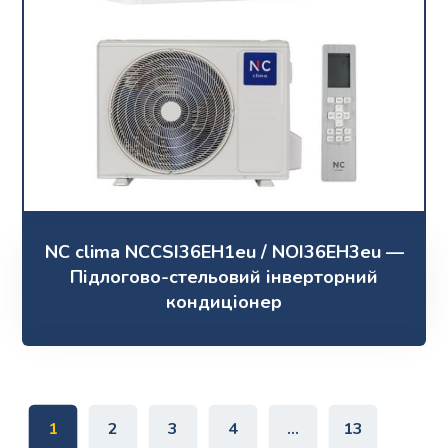
NC clima NCCSI36EH1eu / NOI36EH3eu —
Підлогово-стельовий інверторний
кондиціонер
1
2
3
4
…
13