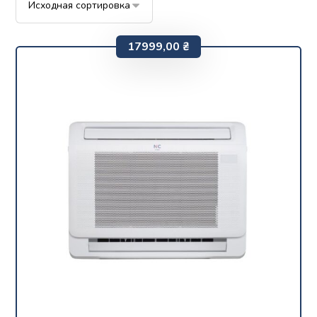
17999,00
₴