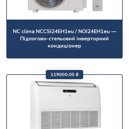
NC clima NCCSI24EH1eu / NOI24EH1eu —
Підлогово-стельовий інверторний
кондиціонер
119000,00
₴