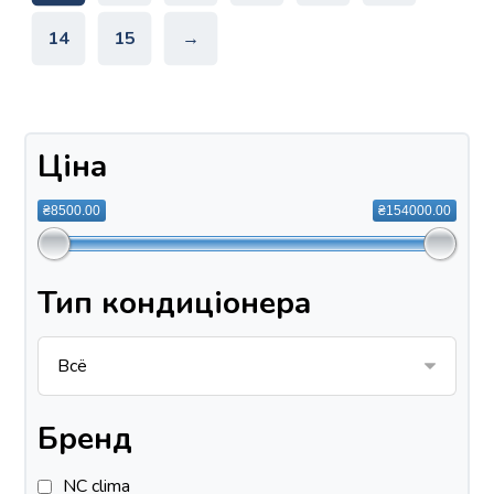
14
15
→
Ціна
₴8500.00
₴154000.00
Тип кондиціонера
Бренд
NC clima