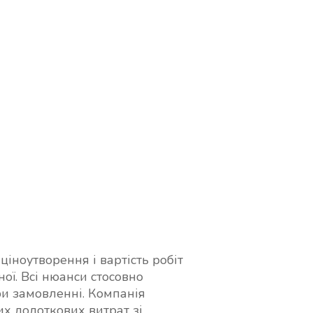
іноутворення і вартість робіт
ї. Всі нюанси стосовно
ри замовленні. Компанія
их додоткових витрат зі