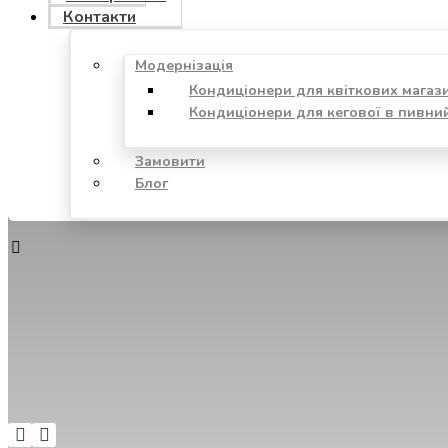
Контакти
Модернізація
Кондиціонери для квіткових магаз
Кондиціонери для кегової в пивни
Замовити
Блог