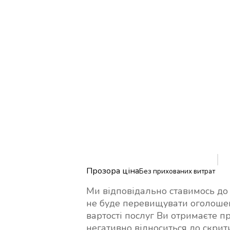
Прозора ціна
Без прихованих витрат
Ми відповідально ставимось до ц
не буде перевищувати оголошено
вартості послуг Ви отримаєте п
негативно відноситься до скрит