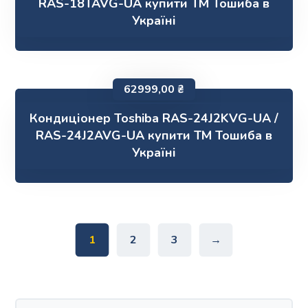
RAS-18TAVG-UA купити ТМ Тошиба в
Україні
62999,00
₴
Кондиціонер Toshiba RAS-24J2KVG-UA /
RAS-24J2AVG-UA купити ТМ Тошиба в
Україні
1
2
3
→