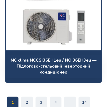
NC clima NCCSI36EH1eu / NOI36EH3eu —
Підлогово-стельовий інверторний
кондиціонер
1
2
3
4
…
14