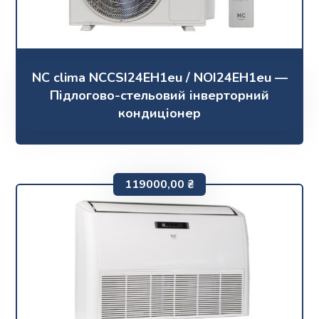
NC clima NCCSI24EH1eu / NOI24EH1eu —
Підлогово-стельовий інверторний
кондиціонер
119000,00
₴