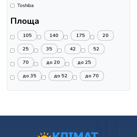
Toshiba
Площа
105
140
175
20
25
35
42
52
70
до 20
до 25
до 35
до 52
до 70