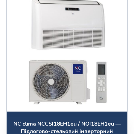
NC clima NCCSI18EH1eu / NOI18EH1eu —
Підлогово-стельовий інверторний