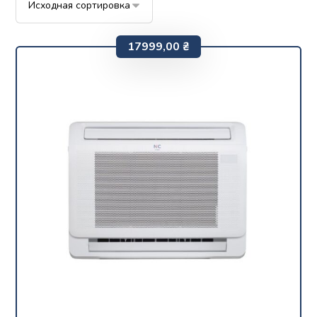
17999,00
₴