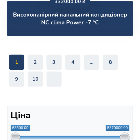
332000,00
₴
Високонапірний канальний кондиціонер
NC clima Power -7 °C
1
2
3
4
…
8
9
10
→
Ціна
₴8500.00
₴370000.00