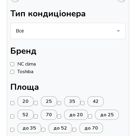
Тип кондиціонера
Бренд
NC clima
Toshiba
Площа
20
25
35
42
52
70
до 20
до 25
до 35
до 52
до 70