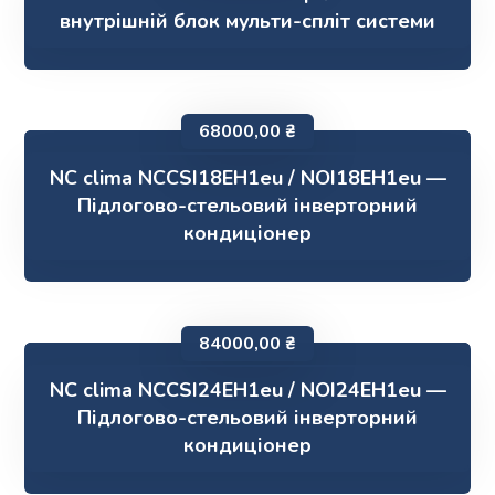
внутрішній блок мульти-спліт системи
68000,00
₴
NC clima NCCSI18EH1eu / NOI18EH1eu —
Підлогово-стельовий інверторний
кондиціонер
84000,00
₴
NC clima NCCSI24EH1eu / NOI24EH1eu —
Підлогово-стельовий інверторний
кондиціонер