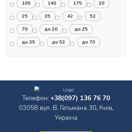
105
140
175
20
25
35
42
52
70
до 20
до 25
до 35
до 52
до 70
Телефон:
+38(097) 136 76 70
03058 вул. В. Гетьмана 30, Київ,
Україна