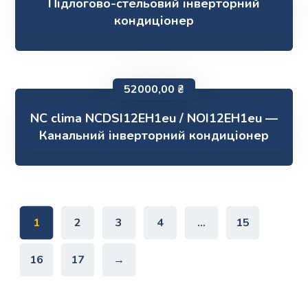
Підлогово-стельовий інверторний
кондиціонер
52000,00
₴
NC clima NCDSI12EH1eu / NOI12EH1eu —
Канальний інверторний кондиціонер
1
2
3
4
…
15
16
17
→