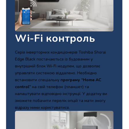
Wi-Fi контроль
Серія інверторних кондиціонерів Toshiba Shorai
Edge Black постачаються із будованим у
внутрішній блок Wi-Fi модулем, що дозволяє
управляти системою віддалено. Необхідно
встановити спеціальну
програму “Home AC
control”
на свій телефон (планшет) та
налаштувати відповідно інструкції. У додатку ви
зможете побачити перелік опцій та мати змогу
відразу ними користуватися.