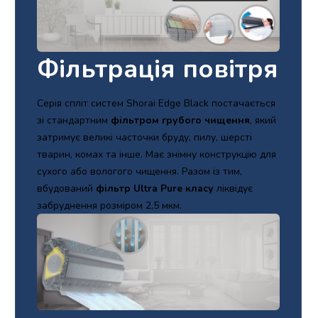
Фільтрація повітря
Серія спліт систем Shorai Edge Black постачається
зі стандартним
фільтром грубого чищення
, який
затримує великі часточки бруду, пилу, шерсті
тварин, комах та інше. Має знімну конструкцію для
сухого або вологого чищення. Разом із тим,
вбудований
фільтр Ultra Pure класу
ліквідує
забруднення розміром 2,5 мкм.