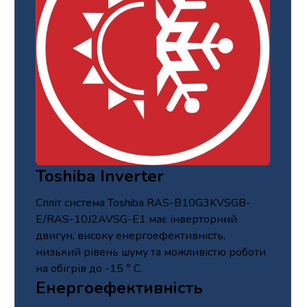
Toshiba Inverter
Спліт система Toshiba RAS-B10G3KVSGB-
E/RAS-10J2AVSG-E1 має інверторний
двигун, високу енергоефективність,
низький рівень шуму та можливістю роботи
на обігрів до -15 ° С.
Енергоефективність