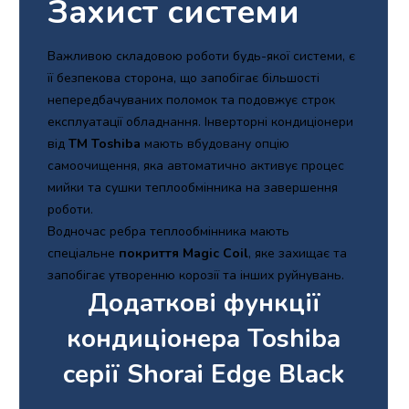
Захист системи
Важливою складовою роботи будь-якої системи, є
її безпекова сторона, що запобігає більшості
непередбачуваних поломок та подовжує строк
експлуатації обладнання. Інверторні кондиціонери
від
TM Toshiba
мають вбудовану опцію
самоочищення, яка автоматично активує процес
мийки та сушки теплообмінника на завершення
роботи.
Водночас ребра теплообмінника мають
спеціальне
покриття Magic Coil
, яке захищає та
запобігає утворенню корозії та інших руйнувань.
Додаткові функції
кондиціонера Toshiba
серії Shorai Edge Black