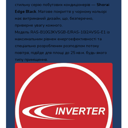
стильну серію побутових кондиціонерів —
Shorai
Edge Black
. Матове покриття у чорному кольорі
має витриманий дизайн, що, безперечно,
приверне увагу кожного.
Модель RAS-B10G3KVSGB-E/RAS-10J2AVSG-E1 із
максимальним рівнем енергоефективності та
спеціально розробленим розподілом потоку
повітря, підійде для площі до 25 кв.м. будь-якого
типу приміщення.