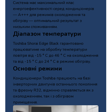
Система має максимальний клас
енергоефективності серед кондиціонерів
— A+++ для режимів охолодження та
обігріву — оптимальний результат з
низьким споживанням.
Діапазон температури
Toshiba Shorai Edge Black гарантовано
працюватиме на обробку температури
повітря від -15 ° C до 46 ° C на охолодження
та від -15 ° C до 24 ° C в режимі обігріву.
Основні режими
Кондиціонери Toshiba працюють на базі
інверторних двигунів останнього покоління
та фреону R32, відмінно справляється як з
охолодженням, так і з обігрівом
приміщення.