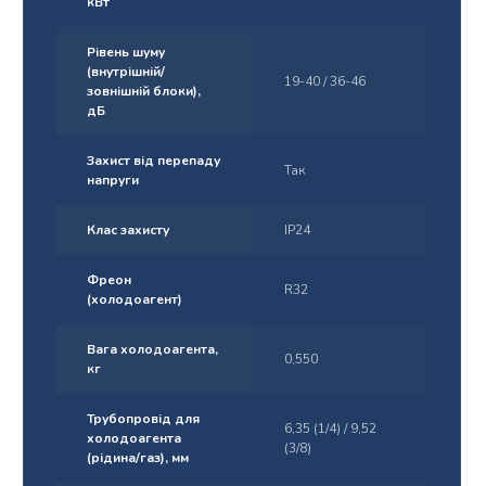
кВт
Рівень шуму
(внутрішній/
19-40 / 36-46
зовнішній блоки),
дБ
Захист від перепаду
Так
напруги
Клас захисту
IP24
Фреон
R32
(холодоагент)
Вага холодоагента,
0,550
кг
Трубопровід для
6,35 (1/4) / 9,52
холодоагента​
(3/8)
(рідина/газ), мм