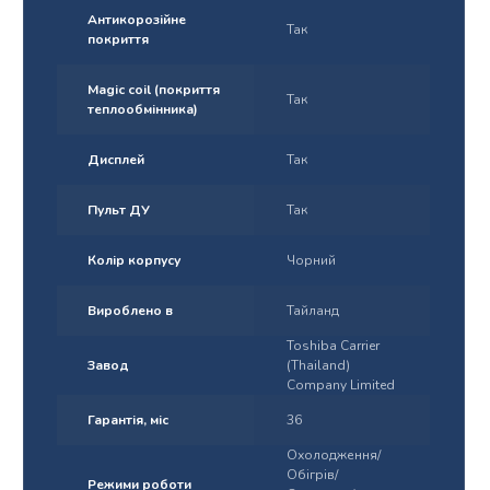
Антикорозійне
Так
покриття
Magic coil (покриття
Так
теплообмінника)
Дисплей
Так
Пульт ДУ
Так
Колір корпусу
Чорний
Вироблено в
Тайланд
Toshiba Carrier
Завод
(Thailand)
Company Limited
Гарантія, міс
36
Охолодження/
Обігрів/
Режими роботи