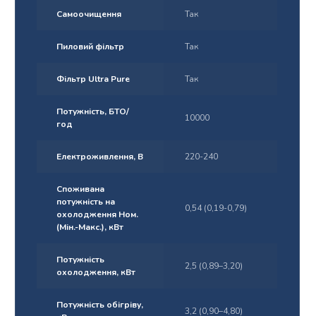
Самоочищення
Так
Пиловий фільтр
Так
Фільтр Ultra Pure
Так
Потужність, БТО/
10000
год
Електроживлення, В
220-240
Споживана
потужність на
0,54 (0,19-0,79)
охолодження Ном.
(Мін.-Макс.), кВт
Потужність
2,5 (0,89–3,20)
охолодження, кВт
Потужність обігріву,
3,2 (0,90–4,80)