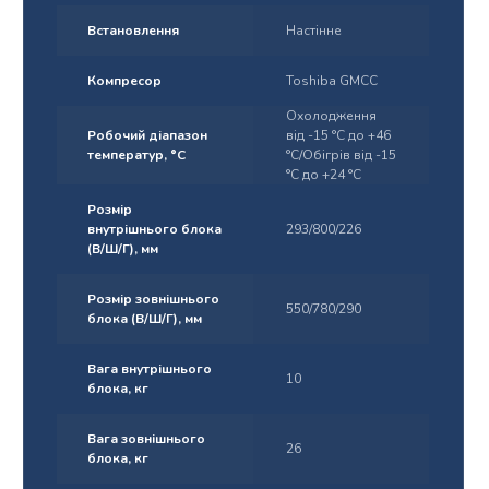
Встановлення
Настінне
Компресор
Toshiba GMCC
Охолодження
Робочий діапазон
від -15 °С до +46
температур, °С
°С/Обігрів від -15
°С до +24 °С
Розмір
внутрішнього блока
293/800/226
(В/Ш/Г), мм
Розмір зовнішнього
550/780/290
блока (В/Ш/Г), мм
Вага внутрішнього
10
блока, кг
Вага зовнішнього
26
блока, кг