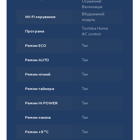
Осушення/
Вентиляція
Вбудований
WI-FI керування
модуль
Toshiba Home
Програма
AC control
Режим ECO
Так
Режим AUTO
Так
Режим нічний
Так
Режим таймера
Так
Режим Hi POWER
Так
Режим каміна
Так
Режим +8 °С
Так