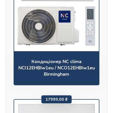
Кондиціонер NC clima
NCI12EHBIw1eu / NCO12EHBIw1eu
Birmingham
17999,00
₴