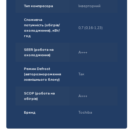
Тип компресора
Інверторний
Споживча
потужність (обігрів/
0,7 (0,16-1,23)
охолодження), кВт/
год
SEER (робота на
A+++
охолодження)
Режим Defrost
(авторозмороження
Так
зовнішнього блоку)
SCOP (робота на
A+++
обігрів)
Бренд
Toshiba