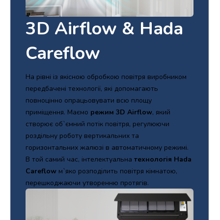
3D Airflow & Hada
Careflow
На рівні із якісною обробкою повітря виробником
передбачені технології, які допомагають
повноцінно опрацьовувати всю площу
приміщення. Маємо
режим 3D Airflow
, який
створює об`ємний потік повітря, регулюючи
роздільну роботу вертикальних та
горизонтальних жалюзі в автоматичному режимі.
В той самий час, інтелектуальна
технологія Hada
Careflow
м`яко розподілить повітря кімнатою,
перешкоджаючи утворенню протягів.