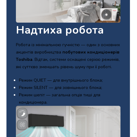
Надтиха робота
Робота із мінімальною гучністю — один з основних
акцентів виробництва
побутових кондиціонерів
Toshiba
. Відтак, системи оснащені серією режимів,
які суттєво зменшать рівень шуму при її роботі.
Режим QUIET — для внутрішнього блока;
Режим SILENT — для зовнішнього блока;
Режим шепіт — загальна опція тиші для
кондиціонера.