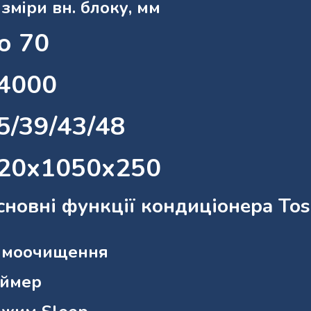
зміри вн. блоку, мм
о 70
4000
5/39/43/48
20x1050x250
новні функції кондиціонера Tosh
амоочищення
аймер