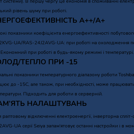
іт системи). В першу чергу це економія в споживанні електри
ький рівень шуму при роботі.
НЕРГОЕФЕКТИВНІСТЬ А++/А+
окі показники коефіцієнта енергоефективності побутового
2KVG-UA/RAS-24J2AVG-UA: при роботі на охолодження по
 Економний при роботі в будь-якому режимі і температурі.
ОЛОД/ТЕПЛО ПРИ -15
кальні показники температурного діапазону роботи Toshiba 
цює до -15С, але також, при необхідності, може працюват
ператури. Підходить для роботи в серверній.
АМ’ЯТЬ НАЛАШТУВАНЬ
 раптовому відключенні електроенергії, інверторна сплі
2AVG-UA серії Seiya запам’ятовує останні настройки і в мо