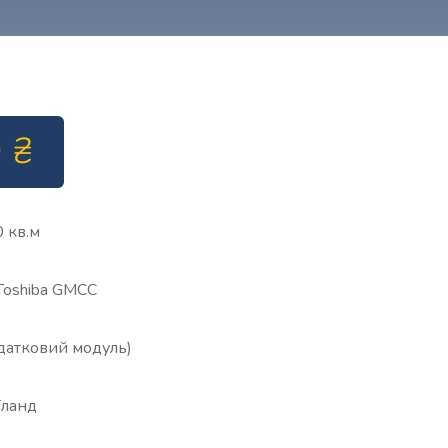
0
₴
 кв.м
Toshiba GMCC
одатковий модуль)
їланд