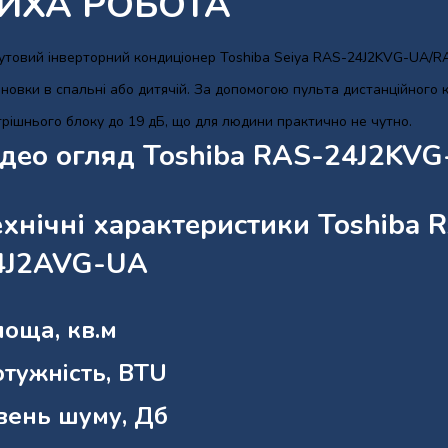
ИХА РОБОТА
утовий інверторний кондиціонер Toshiba Seiya RAS-24J2KVG-UA/R
ановки в спальні або дитячій. За допомогою пульта дистанційного
рішнього блоку до 19 дБ, що для людини практично не чутно.
ідео огляд Toshiba RAS-24J2K
ехнічні характеристики Toshiba
4J2AVG-UA
оща, кв.м
тужність, BTU
вень шуму, Дб