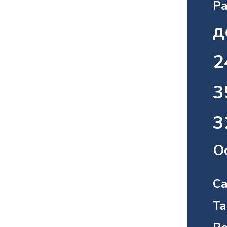
Ра
д
2
3
3
Ос
С
Т