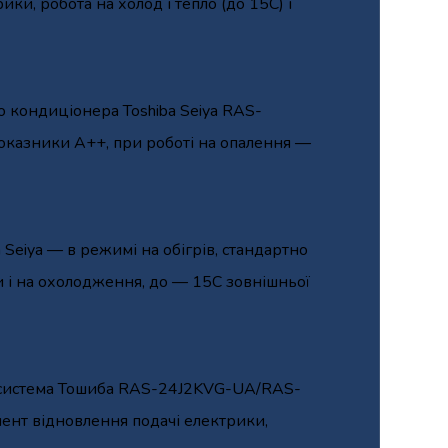
ки, робота на холод і тепло (до 15С) і
 кондиціонера Toshiba Seiya RAS-
казники А++, при роботі на опалення —
Seiya — в режимі на обігрів, стандартно
и і на охолодження, до — 15С зовнішньої
т-система Тошиба RAS-24J2KVG-UA/RAS-
мент відновлення подачі електрики,