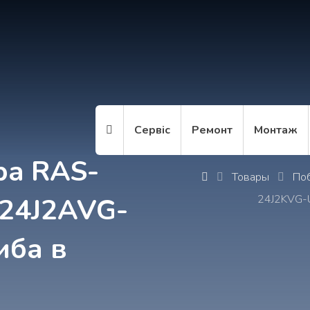
Сервіс
Ремонт
Монтаж
ba RAS-
Товары
Поб
-24J2AVG-
24J2KVG-U
иба в