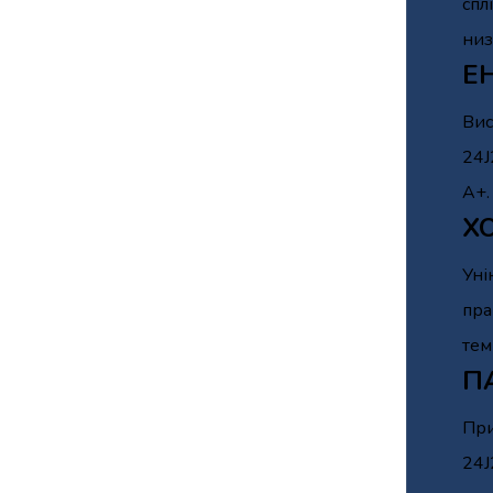
спл
низ
Е
Вис
24J
А+.
Х
Уні
пра
тем
П
При
24J