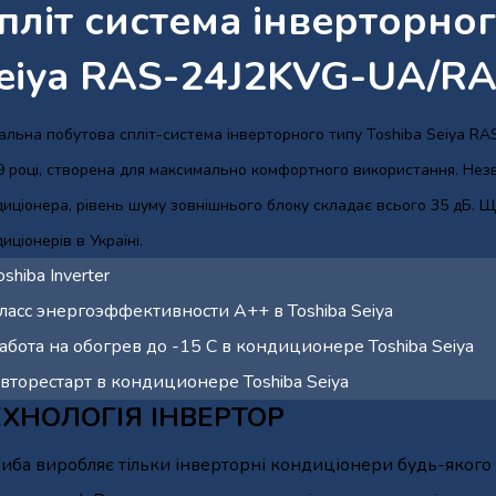
пліт система інверторног
eiya RAS-24J2KVG-UA/R
кальна побутова спліт-система інверторного типу Toshiba Seiya
9 році, створена для максимально комфортного використання. Нез
иціонера, рівень шуму зовнішнього блоку складає всього 35 дБ. Щ
иціонерів в Україні.
ЕХНОЛОГІЯ ІНВЕРТОР
иба виробляє тільки інверторні кондиціонери будь-якого т