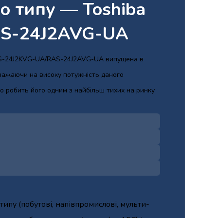
о типу — Toshiba
AS-24J2AVG-UA
 RAS-24J2KVG-UA/RAS-24J2AVG-UA випущена в
важаючи на високу потужність даного
о робить його одним з найбільш тихих на ринку
ипу (побутові, напівпромислові, мульти-