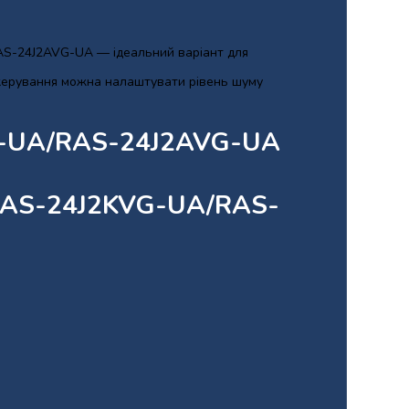
AS-24J2AVG-UA — ідеальний варіант для
 керування можна налаштувати рівень шуму
VG-UA/RAS-24J2AVG-UA
 RAS-24J2KVG-UA/RAS-