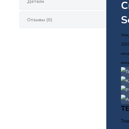
Детали
С
S
Отзывы (0)
Уні
201
конд
конд
Т
Тош