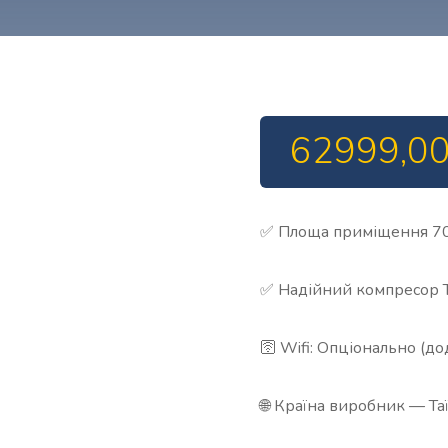
62999,0
✅ Площа приміщення 70
✅ Надійний компресор 
🛜 Wifi: Опціонально (д
🌐 Країна виробник — Та