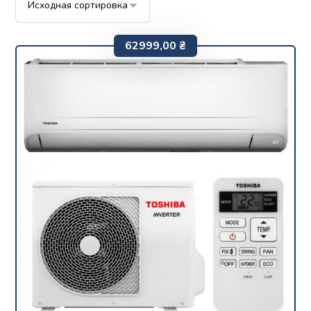
62999,00
₴