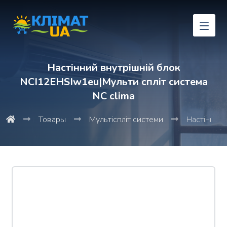
Настінний внутрішній блок
NCI12EHSIw1eu|Мульти спліт система
NC clima
Товары
Мультіспліт системи
Настінний 