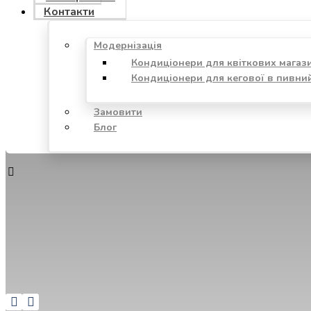
Контакти
Модернізація
Кондиціонери для квіткових магаз
Кондиціонери для кегової в пивни
Замовити
Блог