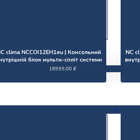
C clima NCCOI12EH1eu | Консольний
NC c
нутрішній блок мульти-спліт системи
внутр
18999,00
₴