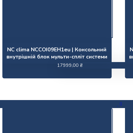
NC clima NCCOI09EH1eu | Консольний
N
внутрішній блок мульти-спліт системи
в
17999,00
₴