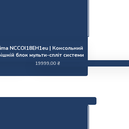
lima NCCOI18EH1eu | Консольний
ішній блок мульти-спліт системи
19999,00
₴