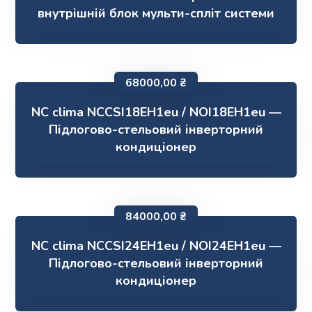
внутрішній блок мульти-спліт системи
68000,00
₴
NC clima NCCSI18EH1eu / NOI18EH1eu —
Підлогово-стельовий інверторний
кондиціонер
84000,00
₴
NC clima NCCSI24EH1eu / NOI24EH1eu —
Підлогово-стельовий інверторний
кондиціонер