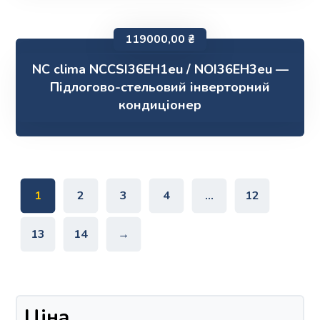
119000,00
₴
NC clima NCCSI36EH1eu / NOI36EH3eu —
Підлогово-стельовий інверторний
кондиціонер
1
2
3
4
…
12
13
14
→
Ціна