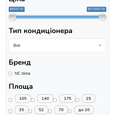
₴8500.00
₴370000.00
Тип кондиціонера
Бренд
NC clima
Площа
105
140
175
25
35
52
70
до 20