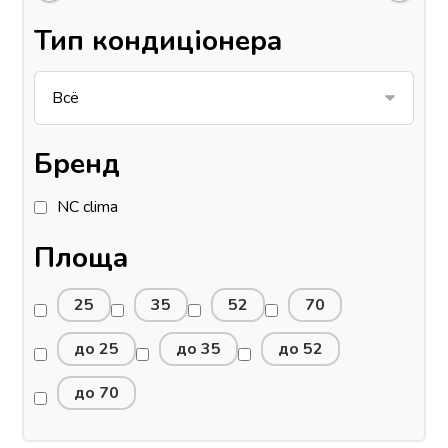
Тип кондиціонера
Бренд
NC clima
Площа
25
35
52
70
до 25
до 35
до 52
до 70