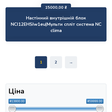
15000,00
₴
Настінний внутрішній блок
NCI12EHSIw1eu|Мульти спліт система NC
clima
1
2
→
Ціна
₴13800.00
₴59999.00