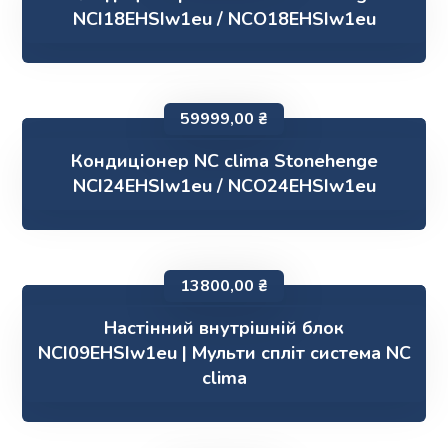
NCI18EHSIw1eu / NCO18EHSIw1eu
59999,00
₴
Кондиціонер NC clima Stonehenge
NCI24EHSIw1eu / NCO24EHSIw1eu
13800,00
₴
Настінний внутрішній блок
NCI09EHSIw1eu | Мульти спліт система NC
clima