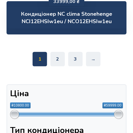
33999,00
₴
Кондиціонер NC clima Stonehenge
NCI12EHSIw1eu / NCO12EHSIw1eu
1
2
3
→
Ціна
₴10800.00
₴59999.00
Тип кондиціонера