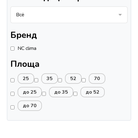
Бренд
NC clima
Площа
25
35
52
70
до 25
до 35
до 52
до 70