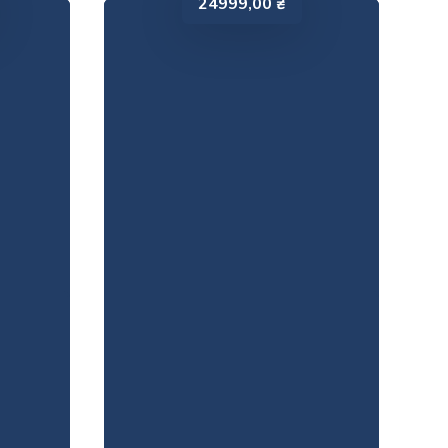
24999,00
₴