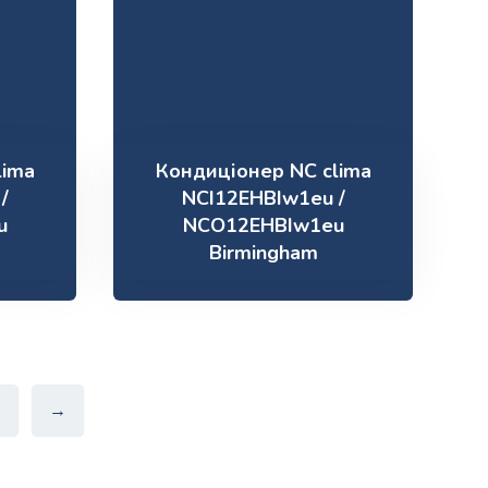
lima
Кондиціонер NC clima
/
NCI12EHBIw1eu /
u
NCO12EHBIw1eu
Birmingham
→