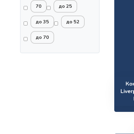
70
до 25
до 35
до 52
до 70
Ко
Live