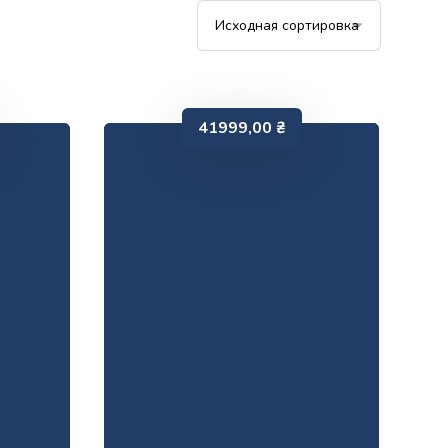
41999,00
₴