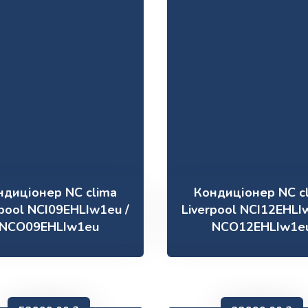
ндиціонер NC clima
Кондиціонер NC c
rpool NCI09EHLIw1eu /
Liverpool NCI12EHLI
NCO09EHLIw1eu
NCO12EHLIw1e