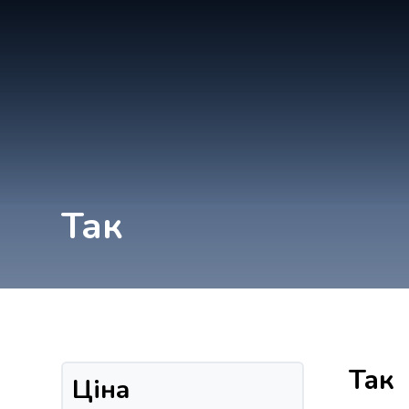
Так
Так
Ціна