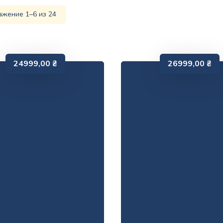
жение 1–6 из 24
24999,00
₴
26999,00
₴