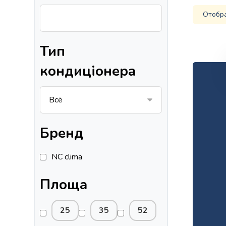
Отобра
Тип
кондиціонера
Бренд
NC clima
Площа
25
35
52