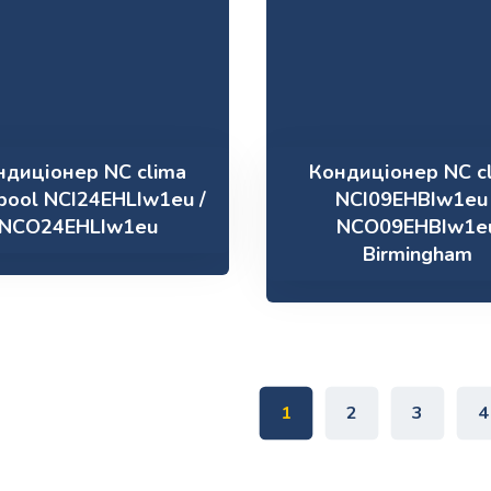
ндиціонер NC clima
Кондиціонер NC c
rpool NCI24EHLIw1eu /
NCI09EHBIw1eu 
NCO24EHLIw1eu
NCO09EHBIw1e
Birmingham
1
2
3
4