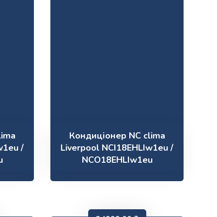
lima
Кондиціонер NC clima
w1eu /
Liverpool NCI18EHLIw1eu /
u
NCO18EHLIw1eu