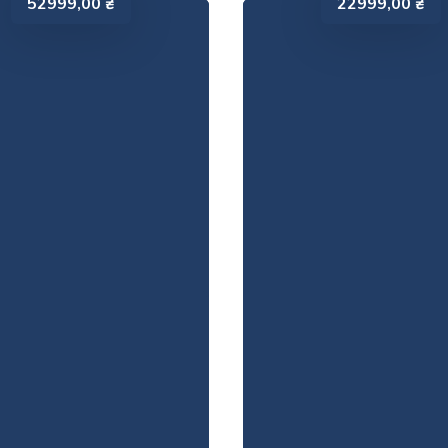
52999,00
₴
22999,00
₴