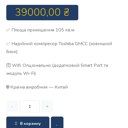
39000,00
₴
✅ Площа приміщення 105 кв.м
✅ Надійний компресор Toshiba GMCC (зовнішній
блок)
🛜 Wifi: Опціонально (додатковий Smart Port та
модуль Wi-Fi)
🌐 Країна виробник — Китай
-
+
В корзину