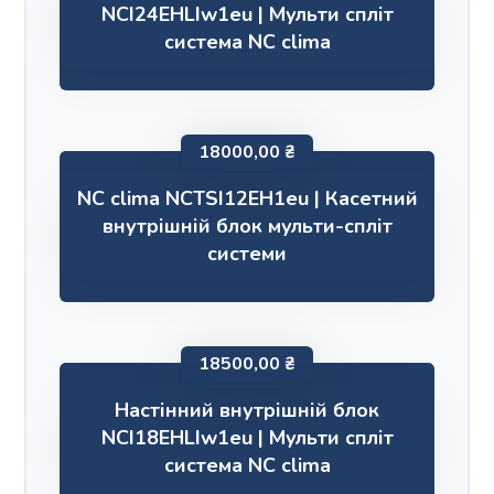
NCI24EHLIw1eu | Мульти спліт
система NC clima
18000,00
₴
NC clima NCTSI12EH1eu | Касетний
внутрішній блок мульти-спліт
системи
18500,00
₴
Настінний внутрішній блок
NCI18EHLIw1eu | Мульти спліт
система NC clima