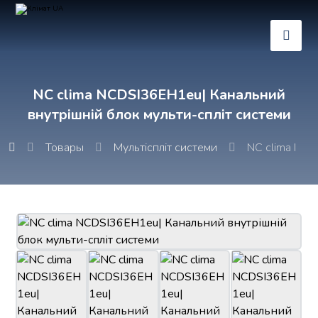
NC clima NCDSI36EH1eu| Канальний
внутрішній блок мульти-спліт системи
Товары
Мультіспліт системи
NC clima NCD