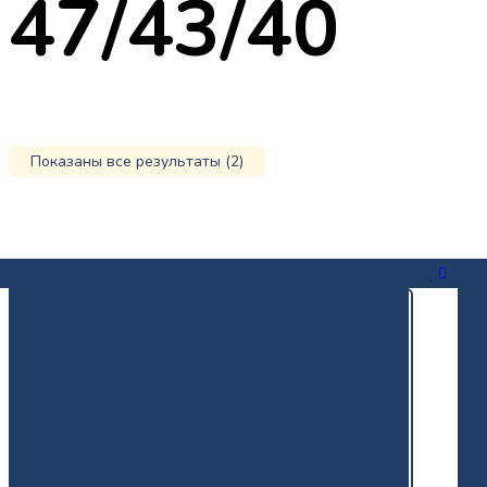
47/43/40
Показаны все результаты (2)