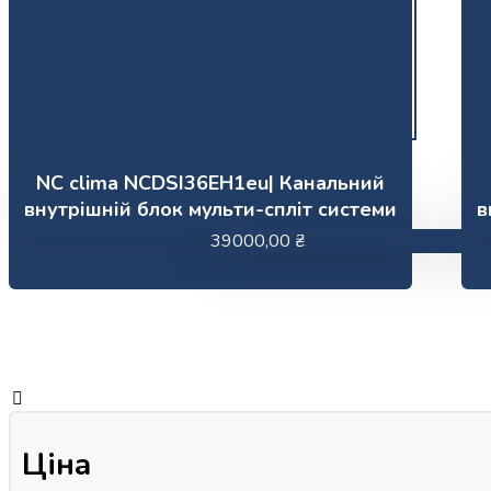
NC clima NCDSI36EH1eu| Канальний
внутрішній блок мульти-спліт системи
в
39000,00
₴
Ціна