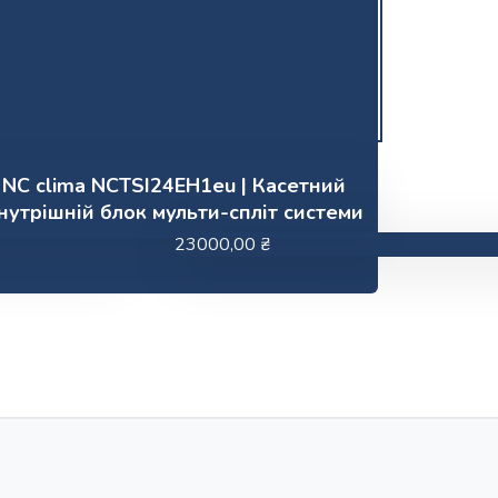
NC clima NCTSI24EH1eu | Касетний
нутрішній блок мульти-спліт системи
23000,00
₴