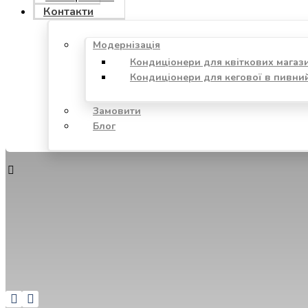
Контакти
Модернізація
Кондиціонери для квіткових магаз
Кондиціонери для кегової в пивни
Замовити
Блог