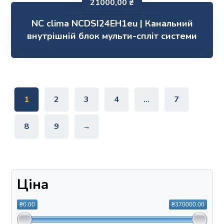
21000,00
₴
NC clima NCDSI24EH1eu | Канальний
внутрішній блок мульти-спліт системи
1
2
3
4
…
7
8
9
→
Ціна
₴0.00
₴370000.00