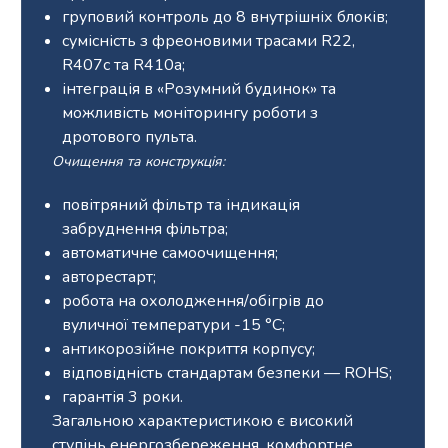
груповий контроль до 8 внутрішніх блоків;
сумісність з фреоновими трасами R22,
R407c та R410a;
інтеграція в «Розумний будинок» та
можливість моніторингу роботи з
дротового пульта.
Очищення та конструкція:
повітряний фільтр та індикація
забруднення фільтра;
автоматичне самоочищення;
авторестарт;
робота на охолодження/обігрів до
вуличної температури -15 °С;
антикорозійне покриття корпусу;
відповідність стандартам безпеки — ROHS;
гарантія 3 роки.
Загальною характеристикою є високий
ступінь енергозбереження, комфортне