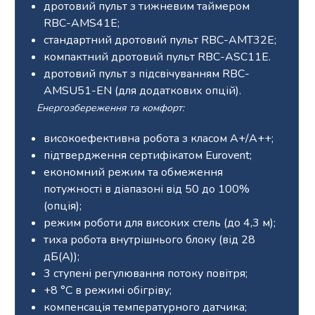
дротовий пульт з тижневим таймером
RBC-AMS41E;
стандартний дротовий пульт RBC-AMT32E;
компактний дротовий пульт RBC-ASC11E.
дротовий пульт з підсвічуванням RBC-
AMSU51-EN (для додаткових опцій).
Енергозбереження та комфорт:
високоефективна робота з класом A+/A++;
підтвердження сертифікатом Eurovent;
економний режим та обмеження
потужності в діапазоні від 50 до 100%
(опція);
режим роботи для високих стель (до 4,3 м);
тиха робота внутрішнього блоку (від 28
дБ(А));
3 ступені регулювання потоку повітря;
+8 °С в режимі обігріву;
компенсація температурного датчика;