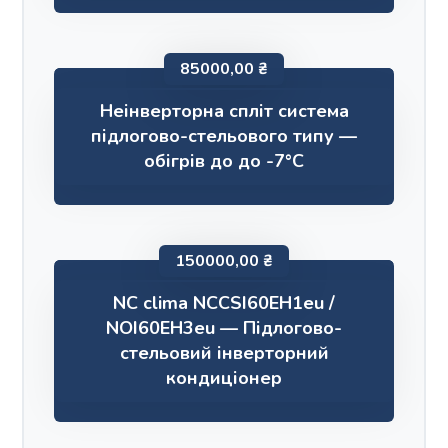
85000,00
₴
Неінверторна спліт система
підлогово-стельового типу —
обігрів до до -7°С
150000,00
₴
NC clima NCCSI60EH1eu /
NOI60EH3eu — Підлогово-
стельовий інверторний
кондиціонер