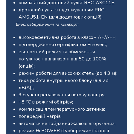
компактний дротовий пульт RBC-ASC11E.
дротовий пульт з підсвічуванням RBC-
AMSU51-EN (для додаткових опцій).
Енергозбереження та комфорт:
високоефективна робота з класом A+/A++;
підтвердження сертифікатом Eurovent;
економний режим та обмеження
потужності в діапазоні від 50 до 100%
(опція);
режим роботи для високих стель (до 4,3 м);
тиха робота внутрішнього блоку (від 28
дБ(А));
3 ступені регулювання потоку повітря;
+8 °С в режимі обігріву;
компенсація температурного датчика;
попередній нагрів;
автоматичне гойдання жалюзі вгору-вниз;
режим Hi POWER (Турборежим) та інші