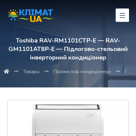
Toshiba RAV-RM1101CTP-E — RAV-
GM1101AT8P-E — Підлогово-стельовий
інверторний кондиціонер
Товары
Промислові кондиціонери
Підл