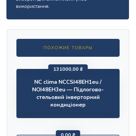
використання.
ПОХОЖИЕ ТОВАРЫ
131000,00
₴
NC clima NCCSI48EH1eu /
NOI48EH3eu — Підлогово-
стельовий інверторний
кондиціонер
0,00
₴