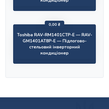
кондиціонер
0,00
₴
Toshiba RAV-RM1401CTP-E — RAV-
GM1401AT8P-E — Підлогово-
стельовий інверторний
кондиціонер