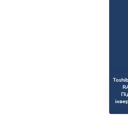
Toshi
R
Пі
інве