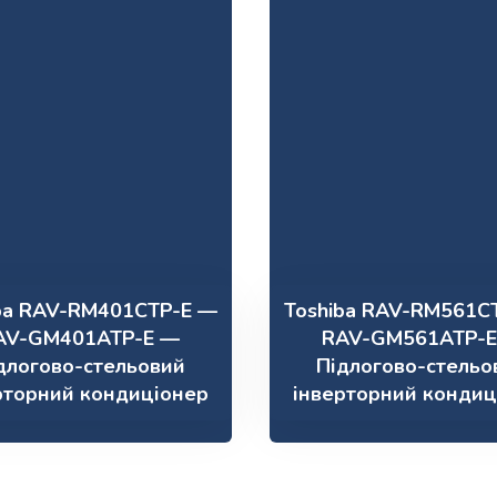
ba RAV-RM401CTP-E —
Toshiba RAV-RM561C
AV-GM401ATP-E —
RAV-GM561ATP-
длогово-стельовий
Підлогово-стельо
рторний кондиціонер
інверторний кондиц