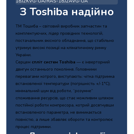
З Toshiba надійно
ТМ Тошиба – світовий виробник запчастин та
комплектуючих, лідер провідних технологій,
постачальник якісного обладнання, що стабільно
утримує високі позиції на кліматичному ринку
України.
Серцем
спліт систем Toshiba
— є інверторний
двигун останнього покоління. Головними
перевагами котрого, виступають: чітка підтримка
встановленої температури (погрішність +/-1°С);
мінімальний шум від роботи, “розумне”
споживання ресурсів, що стає можливим шляхом
постійної роботи компресора, котрий досягнувши
встановленого параметра, не вимикається
повністю, а лише збавляє обороти та контролює
процес підтримки.