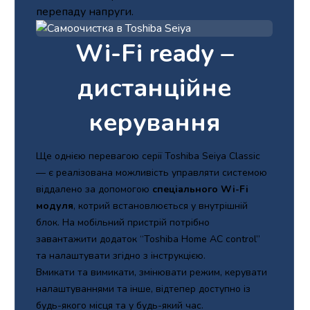
перепаду напруги.
Wi-Fi ready –
дистанційне
керування
Ще однією перевагою серії Toshiba Seiya Classic
— є реалізована можливість управляти системою
віддалено за допомогою
спеціального Wi-Fi
модуля
, котрий встановлюється у внутрішній
блок. На мобільний пристрій потрібно
завантажити додаток “Toshiba Home AC control”
та налаштувати згідно з інструкцією.
Вмикати та вимикати, змінювати режим, керувати
налаштуваннями та інше, відтепер доступно із
будь-якого місця та у будь-який час.