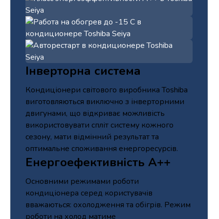
Інверторна система
Кондиціонери світового виробника Toshiba
виготовляються виключно з інверторними
двигунами, що відкриває можливість
використовувати спліт систему кожного
сезону, мати відмінний результат та
оптимальне споживання енергоресурсів.
Енергоефективність А++
Основними режимами роботи
кондиціонера серед користувачів
вважаються: охолодження та обігрів. Режим
роботи на холод матиме