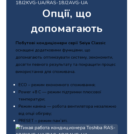
Опції, що
допомагають
Побутові кондиціонери серії Seiya Classic
оснащені додатковими функціями, що
допомагають оптимізувати систему, зекономити,
досягти певного результату та покращити процес
використання для споживача.
ECO – режим економного споживання;
Power +8 С — режим підтримки плюсової
температури;
Режим каміна — робота вентилятора незалежно
від опції обігріву;
PRESET – режим пам`яті.