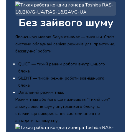
Без зайвого шуму
Японською мовою Seiya означає — тиха ніч. Спліт
системи обладнані серією режимів для, практично,
беззвучної роботи:
QUIET — тихий режим роботи внутрішнього
блока;
SILENT — тихий режим роботи зовнішнього
блока;
Загальний режим тиші.
Режим тиші або його ще називають “Тихий сон”
знижує рівень шуму внутрішнього блоку на
стільки, що використання системи вночі не
завадить вашому сну.