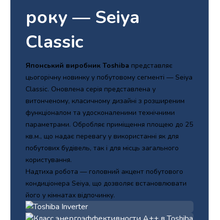
року — Seiya
Classic
Японський виробник Toshiba
представляє
цьогорічну новинку у побутовому сегменті — Seiya
Classic. Оновлена серія представлена у
витонченому, класичному дизайні з розширеним
функціоналом та удосконаленими технічними
параметрами. Обробляє приміщення площею до 25
кв.м., що надає перевагу у використанні як для
побутових будівель, так і для місць загального
користування.
Надтиха робота — головний акцент побутового
кондиціонера Seiya, що дозволяє встановлювати
його у кімнатах відпочинку.