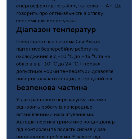
енергоефективність А++, на тепло — А+. Це
говорить про оптимальність з огляду
економії для користувача.
Діапазон температур
Інверторна спліт система Сея Класік
підтримує безперебійну роботу на
охолодження від -10 °С до +46 °С та на
обігрів від -10 °С до 24 °С. Інтервал
допустимої норми температури дозволяє
використовувати кондиціонер цілий рік.
Безпекова частина
У разі раптового перезапуску, система
відновить роботу із попередньо
встановленими налаштуваннями.
Автодіагностика триматиме кондиціонер
під контролем та подасть сигнал у разі
виникнення проблеми. Є захист від