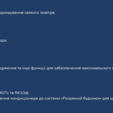
ідмішування свіжого повітря;
оди;
ження та інші функції для забезпечення максимального 
407c та R410a);
ення кондиціонера до системи «Розумний будинок» для ще 