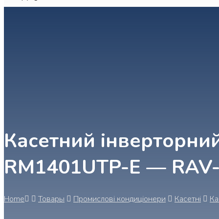
Касетний інверторний
RM1401UTP-E — RAV
Home
Товары
Промислові кондиціонери
Касетні
Ка