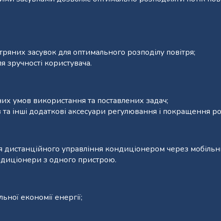
ряних засувок для оптимального розподілу повітря;
я зручності користувача.
них умов використання та поставлених задач;
в та інші додаткові аксесуари регулювання і покращення р
для дистанційного управління кондиціонером через мобільн
ондиціонери з одного пристрою.
ної економії енергії;