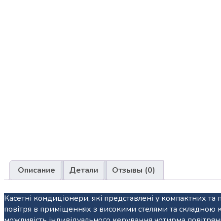
Описание
Детали
Отзывы (0)
Касетні кондиціонери, які представлені у компактних т
повітря в приміщеннях з високими стелями та складною кон
можливість індивідуального керування чотирма повітрян