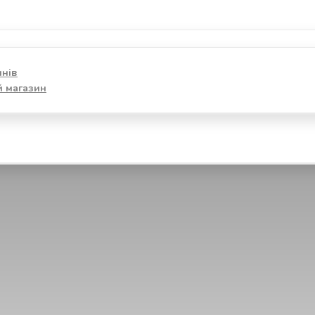
инів
й магазин