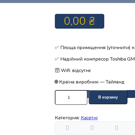
0,00
₴
✅ Площа приміщення (уточнити) к
✅ Надійний компресор Toshiba G
🛜 Wifi: відсутнє
🌐 Країна виробник — Тайланд
Количество
В корзину
товара
Касетний
інверторний
Категория:
Касетні
кондиціонер
Toshiba
RAV-