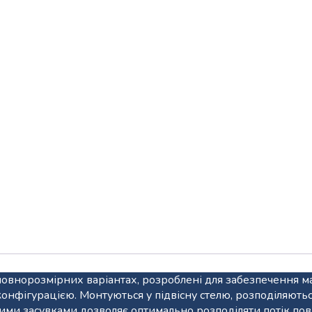
RM1401UTP-
E
-
RAV-
GM1401AT8P-
E
а повнорозмірних варіантах, розроблені для забезпечення
фігурацією. Монтуються у підвісну стелю, розподіляються в
ими засувками дозволяє оптимально розподіляти потік пов