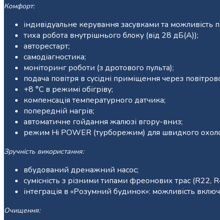
Комфорт:
індивідуальне керування засувками та можливість п
тиха робота внутрішнього блоку (від 28 дБ(А));
авторестарт;
самодіагностика;
моніторинг роботи (з дротового пульта);
подача повітря в сусідні приміщення через повітров
+8 °С в режимі обігріву;
компенсація температурного датчика;
попередній нагрів;
автоматичне гойдання жалюзі вгору-вниз;
режим Hi POWER (турборежим) для швидкого охолод
Зручність використання:
вбудований дренажний насос;
сумісність з різними типами фреонових трас (R22, R
інтеграція в «Розумний будинок»: можливість включ
Очищення: