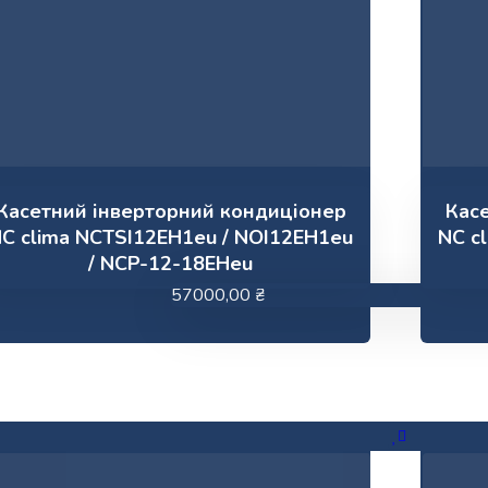
Касетний інверторний кондиціонер
Кас
C clima NCTSI12EH1eu / NOI12EH1eu
NC c
/ NCP-12-18EHeu
57000,00
₴