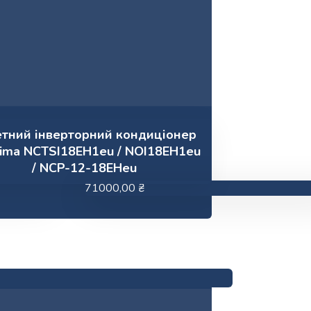
етний інверторний кондиціонер
lima NCTSI18EH1eu / NOI18EH1eu
/ NCP-12-18EHeu
71000,00
₴