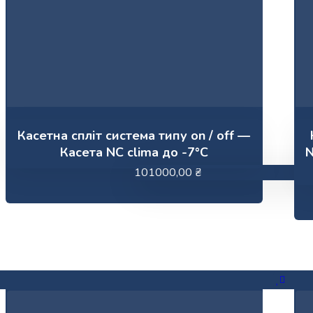
Касетна спліт система типу on / off —
Касета NC clima до -7°С
N
101000,00
₴