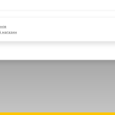
инів
й магазин