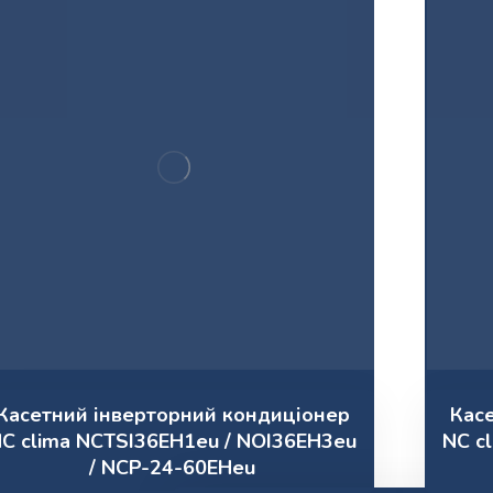
Касетний інверторний кондиціонер
Кас
C clima NCTSI36EH1eu / NOI36EH3eu
NC c
/ NCP-24-60EHeu