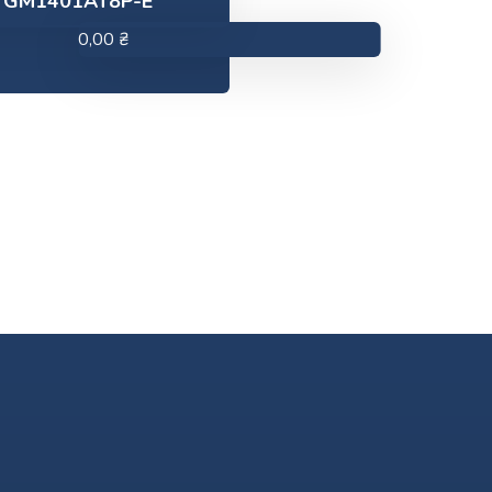
GM1401AT8P-E
0,00
₴