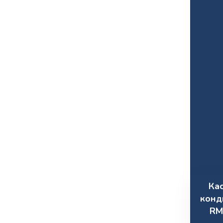
Ка
конд
RM