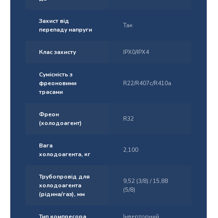
Захист від
Так
перепаду напруги
Клас захисту
IPХ0/IPХ4
Сумісність з
фреоновими
R22/R407c/R410a
трасами
Фреон
R32
(холодоагент)
Вага
2,100
холодоагента, кг
Трубопровід для
9,52 (3/8) / 15,88
холодоагента​
(5/8)
(рідина/газ), мм
Тип компресора
Інверторний