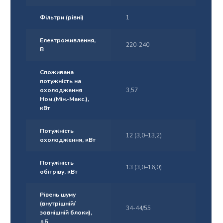
Фільтри (рівні)
1
Електроживлення,
220-240
В
Споживана
потужність на
охолодження
3,57
Ном.(Мін.-Макс.),
кВт
Потужність
12 (3,0–13,2)
охолодження, кВт
Потужність
13 (3,0–16,0)
обігріву, кВт
Рівень шуму
(внутрішній/
34-44/55
зовнішній блоки),
дБ