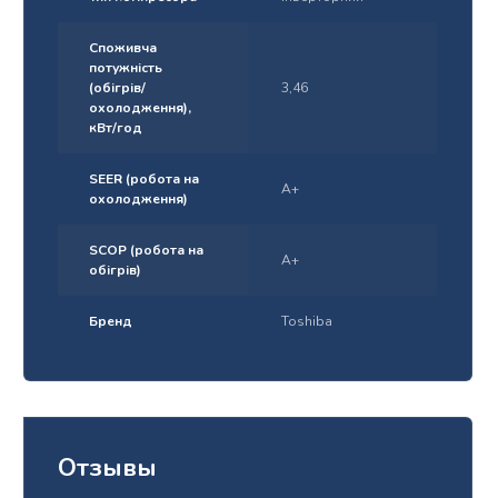
Споживча
потужність
(обігрів/
3,46
охолодження),
кВт/год
SEER (робота на
A+
охолодження)
SCOP (робота на
A+
обігрів)
Бренд
Toshiba
Отзывы