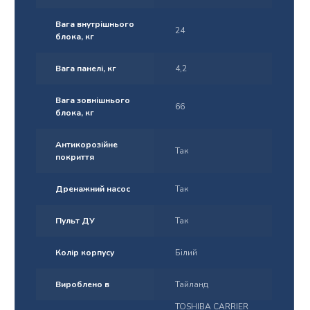
Вага внутрішнього
24
блока, кг
Вага панелі, кг
4,2
Вага зовнішнього
66
блока, кг
Антикорозійне
Так
покриття
Дренажний насос
Так
Пульт ДУ
Так
Колір корпусу
Білий
Вироблено в
Тайланд
TOSHIBA CARRIER