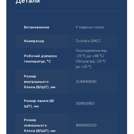
Детали
Встановлення
У підвісну стелю
Компресор
Toshiba GMCC
Охолодження від
Робочий діапазон
-15 °С до +46 °С/
температур, °С
Обігрів від -15 °С
до +15 °С
Розмір
внутрішнього
319/840/840
блока (В/Ш/Г), мм
Розмір панелі (В/
30/950/950
Ш/Г), мм
Розмір
зовнішнього
890/900/320
блока (В/Ш/Г), мм