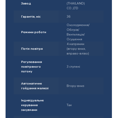
Завод
(THAILAND)
CO.,LTD
Гарантія, міс
36
Охолодження/
Обігрів/
Режими роботи
Вентиляція/
Осушення
4 напрямки
Потік повітря
(вгору-вниз,
вправо-вліво)
Регулювання
повітряного
3 ступені
потоку
Автоматичне
Вгору-вниз
гойдання жалюзі
Індивідуальне
керування
Так
засувками