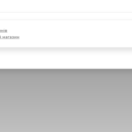
инів
й магазин