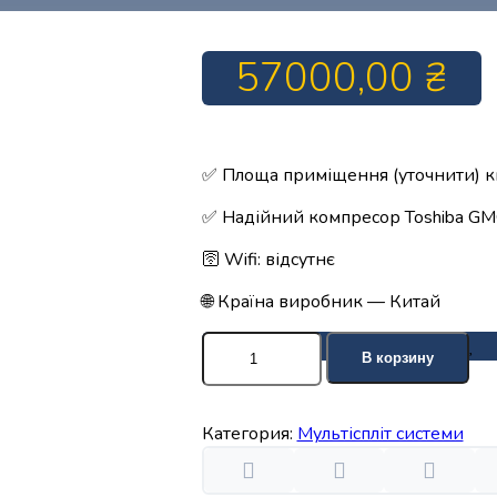
57000,00
₴
✅ Площа приміщення (уточнити) к
✅ Надійний компресор Toshiba G
🛜 Wifi: відсутнє
🌐 Країна виробник — Китай
Количество
В корзину
товара
NCI3M27EFIHMeu
-
Категория:
Мультіспліт системи
Зовнішній
блок
Мульти-