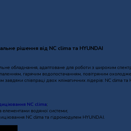
кальне рішення від NC clima та HYUNDAI
льне обладнання, адаптоване для роботи з широким спект
аленням, гарячим водопостачанням, повітряним охолоджен
 завдяки співпраці двох кліматичних лідерів: NC clima та
диціювання NC clima
;
а елементами водяної системи;
диціювання NC clima та гідромодулем HYUNDAI.