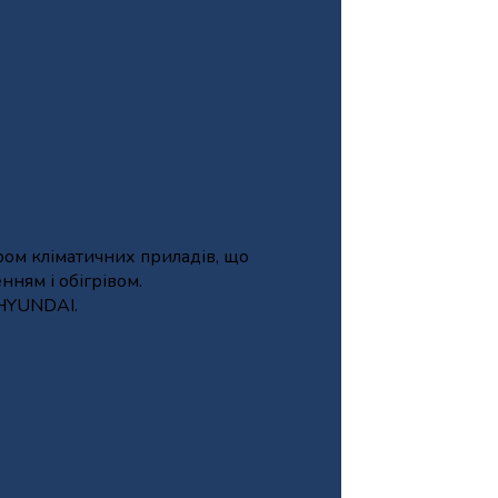
ром кліматичних приладів, що
ням і обігрівом.
 HYUNDAI.