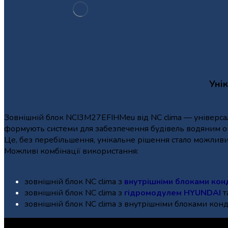
Уні
Зовнішній блок NCI3M27EFIHMeu від NC clima — універса
формують системи для забезпечення будівель водяним оп
Це, без перебільшення, унікальне рішення стало можливим
Можливі комбінації використання:
зовнішній блок NC clima з
внутрішніми блоками кон
зовнішній блок NC clima з
гідромодулем HYUNDAI
т
зовнішній блок NC clima з внутрішніми блоками кон