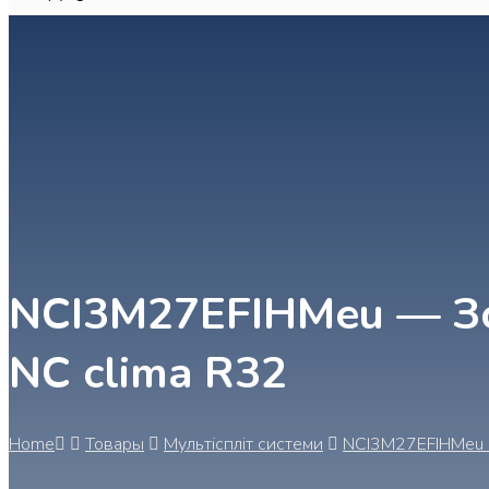
NCI3M27EFIHMeu — Зо
NC clima R32
Home
Товары
Мультіспліт системи
NCI3M27EFIHMeu -