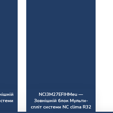
нішній
NCI3M27EFIHMeu —
истеми
Зовнішній блок Мульти-
спліт системи NC clima R32