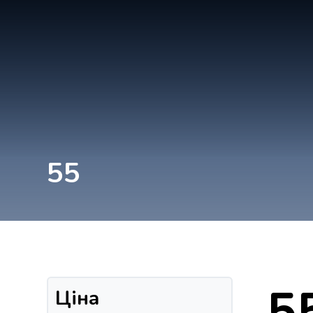
55
5
Ціна