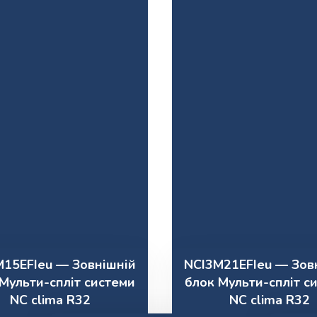
M15EFIeu — Зовнішній
NCI3M21EFIeu — Зов
Мульти-спліт системи
блок Мульти-спліт с
NC clima R32
NC clima R32