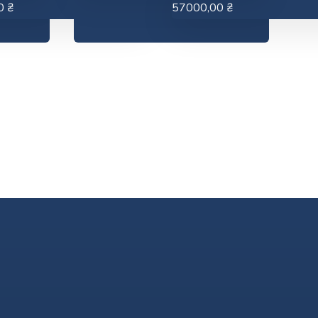
0
₴
57000,00
₴