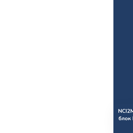
NCI2
блок 