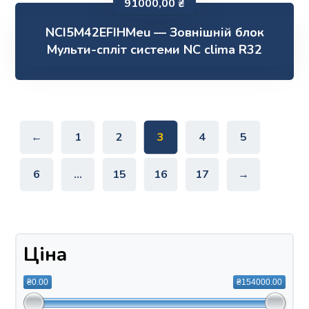
91000,00
₴
NCI5M42EFIHMeu — Зовнішній блок
Мульти-спліт системи NC clima R32
←
1
2
3
4
5
6
…
15
16
17
→
Ціна
₴0.00
₴154000.00