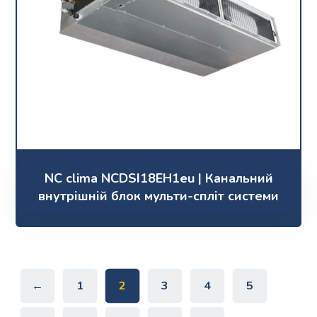
NC clima NCDSI18EH1eu | Канальний
внутрішній блок мульти-спліт системи
←
1
2
3
4
5