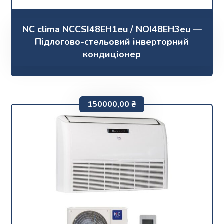
NC clima NCCSI48EH1eu / NOI48EH3eu —
Підлогово-стельовий інверторний
кондиціонер
150000,00
₴