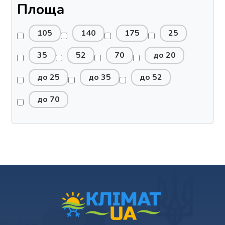
Площа
105
140
175
25
35
52
70
до 20
до 25
до 35
до 52
до 70