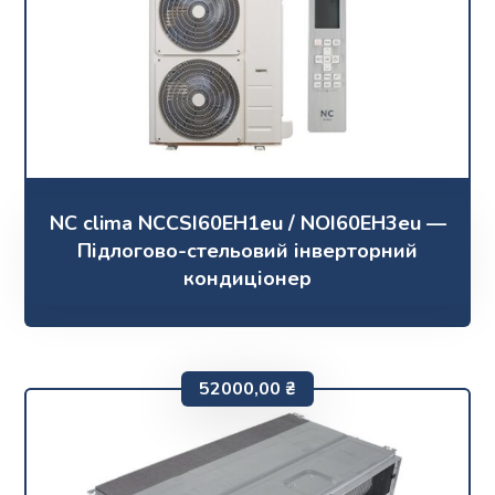
NC clima NCCSI60EH1eu / NOI60EH3eu —
Підлогово-стельовий інверторний
кондиціонер
52000,00
₴