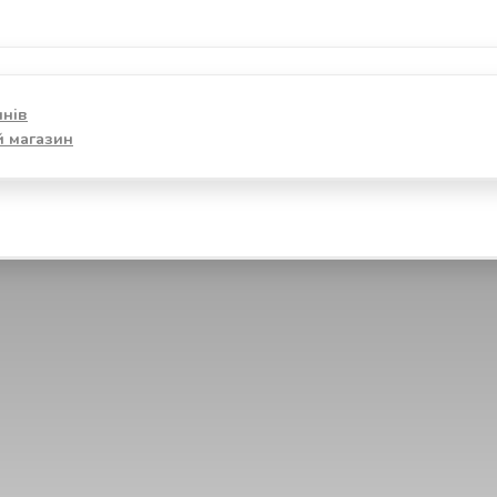
инів
й магазин