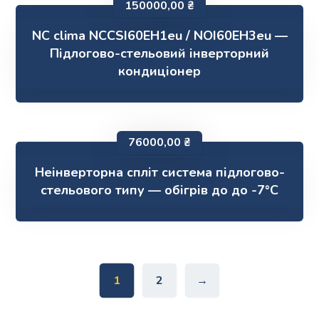
150000,00
₴
NC clima NCCSI60EH1eu / NOI60EH3eu —
Підлогово-стельовий інверторний
кондиціонер
76000,00
₴
Неінверторна спліт система підлогово-
стельового типу — обігрів до до -7°С
1
2
→