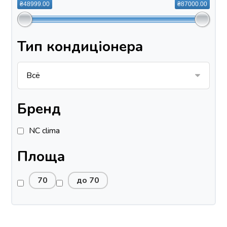
₴48999.00
₴87000.00
Тип кондиціонера
Бренд
NC clima
Площа
70
до 70