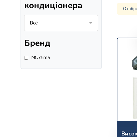
кондиціонера
Отобр
Бренд
NC clima
Висо