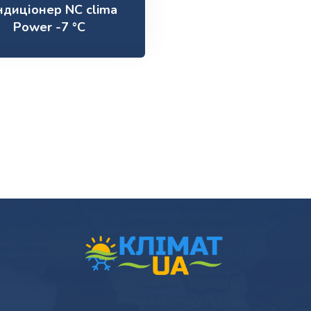
ндиціонер NC clima
Power -7 °C