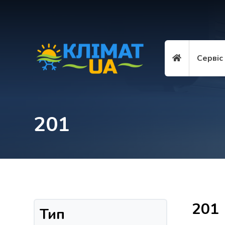
Сервіс
201
201
Тип