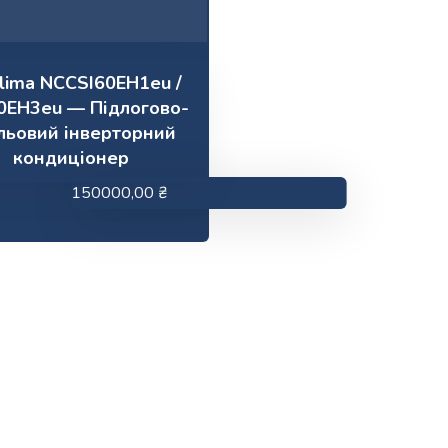
lima NCCSI60EH1eu /
0EH3eu — Підлогово-
льовий інверторний
кондиціонер
150000,00
₴