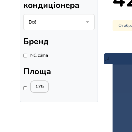
кондиціонера
Отобр
Бренд
NC clima
Площа
175