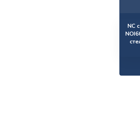
NC c
NOI6
сте