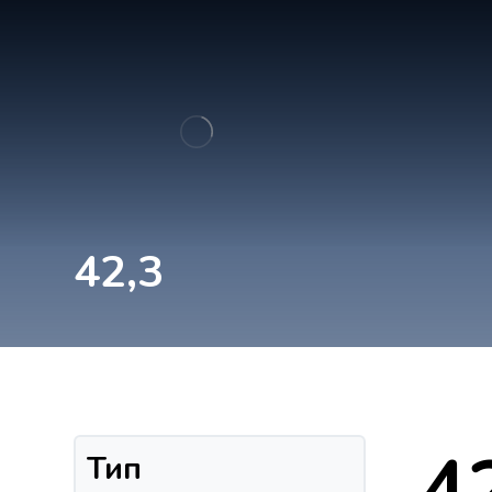
42,3
4
Тип