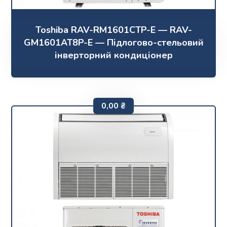
Toshiba RAV-RM1601CTP-E — RAV-
GM1601AT8P-E — Підлогово-стельовий
інверторний кондиціонер
0,00
₴