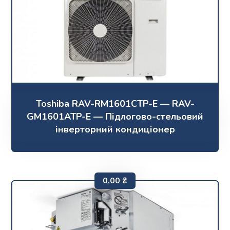
Toshiba RAV-RM1601CTP-E — RAV-
GM1601ATP-E — Підлогово-стельовий
інверторний кондиціонер
0,00
₴