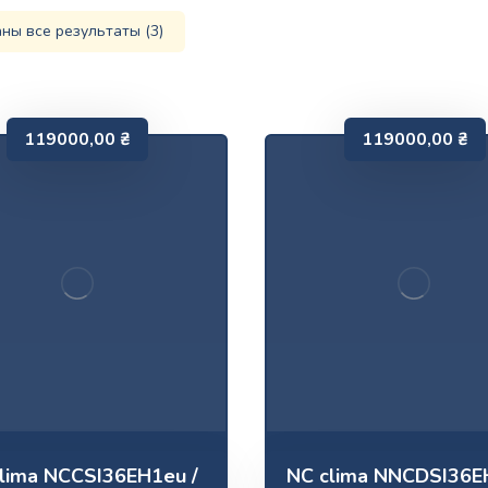
ны все результаты (3)
119000,00
₴
119000,00
₴
lima NCCSI36EH1eu /
NC clima NNCDSI36E