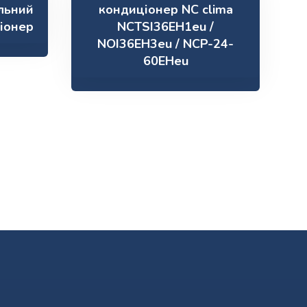
льний
кондиціонер NC clima
іонер
NCTSI36EH1eu /
NOI36EH3eu / NCP-24-
60EHeu