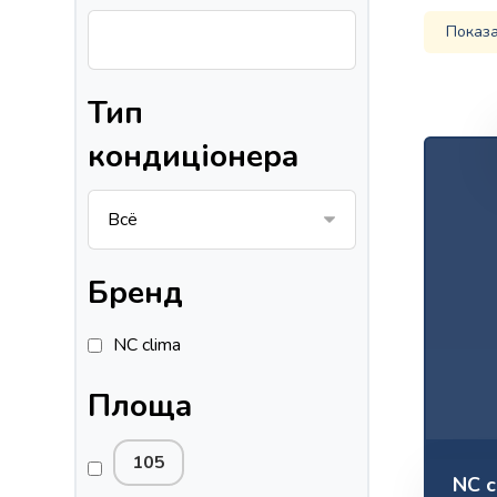
Показа
Тип
кондиціонера
Бренд
NC clima
Площа
105
NC c