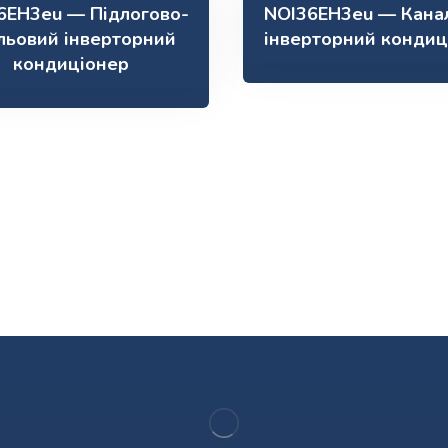
6EH3eu — Підлогово-
NOI36EH3eu — Кана
льовий інверторний
інверторний кондиц
кондиціонер