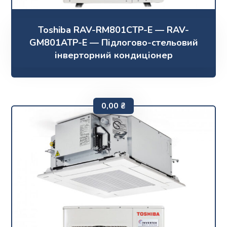
Toshiba RAV-RM801CTP-E — RAV-
GM801ATP-E — Підлогово-стельовий
інверторний кондиціонер
0,00
₴