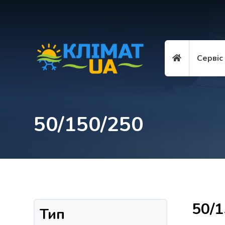
Сервіс
50/150/250
50/1
Тип