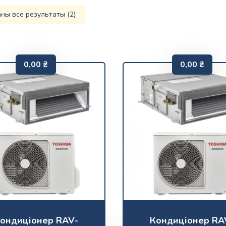
ны все результаты (2)
0,00
₴
0,00
₴
ондиціонер RAV-
Кондиціонер RA