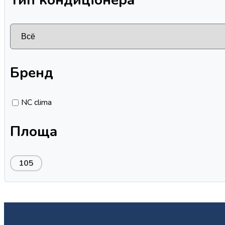
Бренд
NC clima
Площа
105