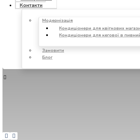
Контакти
Модернізація
Кондиціонери для квіткових магаз
Кондиціонери для кегової в пивни
Замовити
Блог