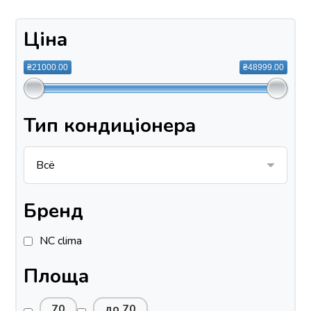
Ціна
₴21000.00
₴48999.00
Тип кондиціонера
Бренд
NC clima
Площа
70
до 70