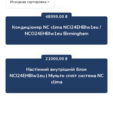
48999,00
₴
Кондиціонер NC clima NCI24EHBIw1eu /
NCO24EHBIw1eu Birmingham
21000,00
₴
Настінний внутрішній блок
NCI24EHBIw1eu | Мульти спліт система NC
clima