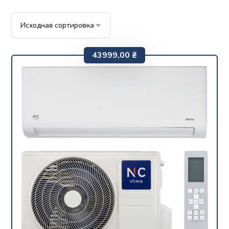
43999,00
₴