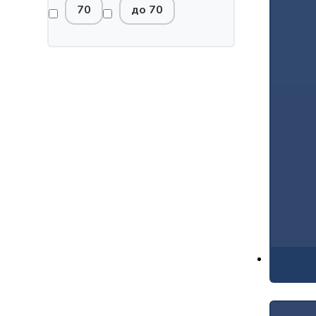
70
до 70