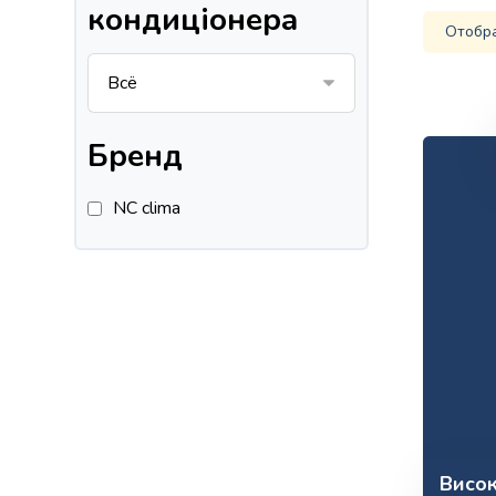
кондиціонера
Отобр
Бренд
NC clima
Висо