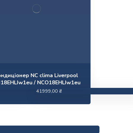
ндиціонер NC clima Liverpool
I18EHLIw1eu / NCO18EHLIw1eu
41999,00
₴