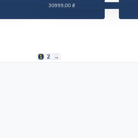
30999,00
₴
1
2
→