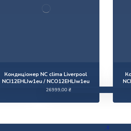
Кондиціонер NC clima Liverpool
Ко
NCI12EHLIw1eu / NCO12EHLIw1eu
NC
26999,00
₴