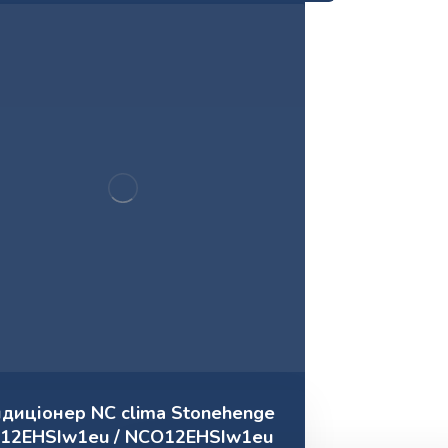
диціонер NC clima Stonehenge
I12EHSIw1eu / NCO12EHSIw1eu