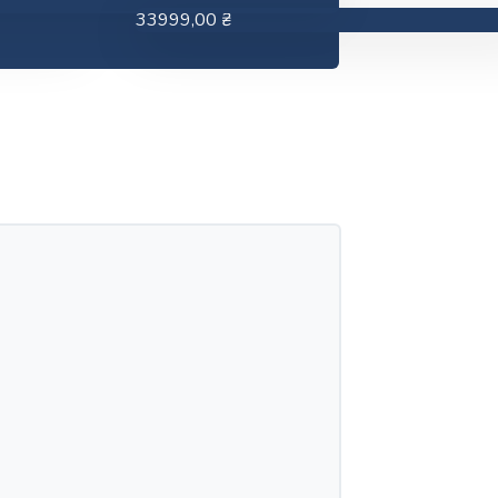
33999,00
₴