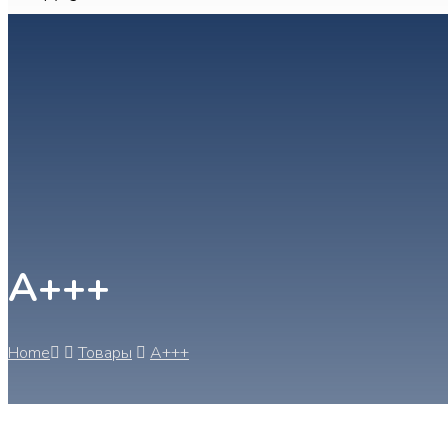
А+++
Home
Товары
А+++