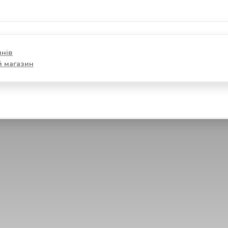
инів
й магазин