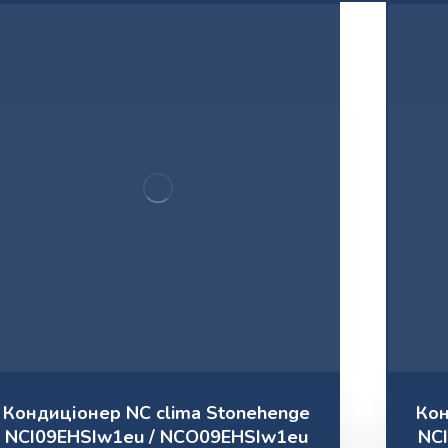
Кондиціонер NC clima Stonehenge
Кон
NCI09EHSIw1eu / NCO09EHSIw1eu
NC