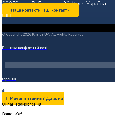
03058 вул. В. Гетьмана 30, Київ, Україна
Наші контакти
Наші контакти
© Copyright 2026 Клімат UA. All Rights Reserved.
Політика конфіденційності
Гарантія
Маєш питання? Дзвони!
Онлайн замовлення
Ваше ім'я:*