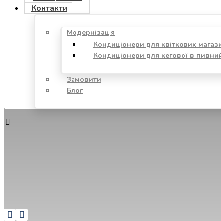
Контакти
Модернізація
Кондиціонери для квіткових магаз
Кондиціонери для кегової в пивни
Замовити
Блог